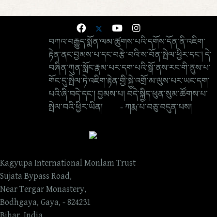
བཀའ་བརྒྱུད་སྨོན་ལམ་ཚུགས་པའི་དགོས་དོན་ནི་འཇིག་
རྟེན་ནང་བྱམས་པ་དང་བརྩེ་བའི་ས་བོན་སྤེལ་ཕྱིར་དང་། དེ་
བཞིན་ཀུན་སློང་རྣམ་པར་དག་པའི་སྒོ་ནས་རང་གི་ནུས་པ་
གོང་དུ་སྤེལ་ཏེ་འཇིག་རྟེན་གྱི་སྐྱེ་འགྲོ་མ་ལུས་པར་ཡང་དག་
པའི་ཞི་བདེ་དང་། བྱམས་པ། བདེ་སྐྱིད་ཕུན་སུམ་ཚོགས་པ་
སྤེལ་བའི་ཕྱིར་ཡིན། - ཀརྨ་པ་བཅུ་བདུན་པས།
Kagyupa International Monlam Trust
Sujata Bypass Road,
Near Tergar Monastery,
Bodhgaya, Gaya, - 824231
Bihar, India