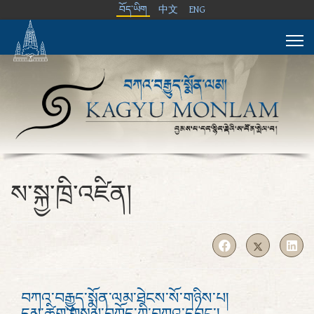
བོད་ཡིག
中文
ENG
ས་སྐྱ་ཁྲི་འཛིན།
བཀའ་བརྒྱུད་སྨོན་ལམ་ཐེངས་སོ་གཉིས་པ།
དམ་ཚིག་གསུམ་བཀོད་ཀྱི་བཀའ་དབང་།