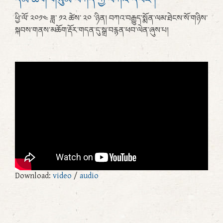
ཕྱི་ལོ་ ༢༠༡༤ ཟླ་ ༡༢ ཚེས་ ༢༠ ་ཉིན། བཀའ་བརྒྱུད་སྨོན་ལམ་ཐེངས་སོ་གཉིས་
སྐབས་གནས་མཆོག་རྡོར་གདན་དུ་སྒྲ་བརྙན་ཕབ་ལེན་ཞུས་པ།
Download:
video
/
audio